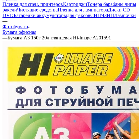
Пленка для спец. принтеров
Картриджи
Тонера барабаны чипы
ракели
Чистящие средства
Пленка для ламинатора
Диски CD
DVD
Батарейки аккумуляторы
для факсов
СНПЧ
ЗИП
Лампочки
—
Фотобумага
Бумага офисная
—
Бумага А3 150г 20л глянцевая Hi-Image A201591