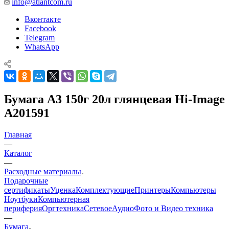
info@atlantcom.ru
Вконтакте
Facebook
Telegram
WhatsApp
Бумага А3 150г 20л глянцевая Hi-Image
A201591
Главная
—
Каталог
—
Расходные материалы
Подарочные
сертификаты
Уценка
Комплектующие
Принтеры
Компьютеры
Ноутбуки
Компьютерная
периферия
Оргтехника
Сетевое
Аудио
Фото и Видео техника
—
Бумага