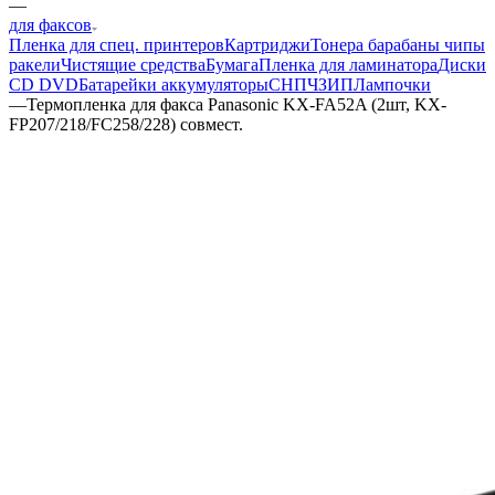
—
для факсов
Пленка для спец. принтеров
Картриджи
Тонера барабаны чипы
ракели
Чистящие средства
Бумага
Пленка для ламинатора
Диски
CD DVD
Батарейки аккумуляторы
СНПЧ
ЗИП
Лампочки
—
Термопленка для факса Panasonic KX-FA52A (2шт, KX-
FP207/218/FC258/228) совмест.