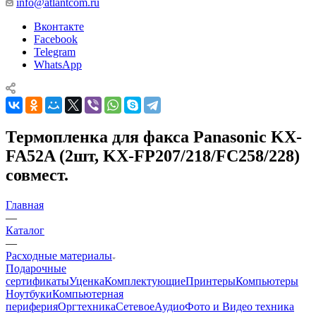
info@atlantcom.ru
Вконтакте
Facebook
Telegram
WhatsApp
Термопленка для факса Panasonic KX-
FA52A (2шт, KX-FP207/218/FC258/228)
совмест.
Главная
—
Каталог
—
Расходные материалы
Подарочные
сертификаты
Уценка
Комплектующие
Принтеры
Компьютеры
Ноутбуки
Компьютерная
периферия
Оргтехника
Сетевое
Аудио
Фото и Видео техника