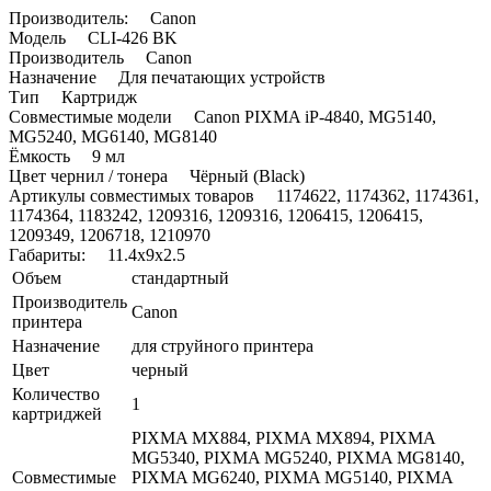
Производитель: Canon
Модель CLI-426 BK
Производитель Canon
Назначение Для печатающих устройств
Тип Картридж
Совместимые модели Canon PIXMA iP-4840, MG5140,
MG5240, MG6140, MG8140
Ёмкость 9 мл
Цвет чернил / тонера Чёрный (Black)
Артикулы совместимых товаров 1174622, 1174362, 1174361,
1174364, 1183242, 1209316, 1209316, 1206415, 1206415,
1209349, 1206718, 1210970
Габариты: 11.4x9x2.5
Объем
стандартный
Производитель
Canon
принтера
Назначение
для струйного принтера
Цвет
черный
Количество
1
картриджей
PIXMA MX884, PIXMA MX894, PIXMA
MG5340, PIXMA MG5240, PIXMA MG8140,
Совместимые
PIXMA MG6240, PIXMA MG5140, PIXMA