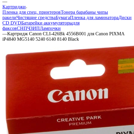
—
Картриджи
Пленка для спец. принтеров
Тонера барабаны чипы
ракели
Чистящие средства
Бумага
Пленка для ламинатора
Диски
CD DVD
Батарейки аккумуляторы
для
факсов
СНПЧ
ЗИП
Лампочки
—
Картридж Canon CLI-426Bk 4556B001 для Canon PIXMA
iP4840 MG5140 5240 6140 8140 Black