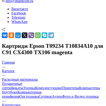
info@atlantcom.ru
Вконтакте
Facebook
Telegram
WhatsApp
Картридж Epson Т09234 T10834A10 для
C91 CX4300 TX106 magenta
Главная
—
Каталог
—
Расходные материалы
Подарочные
сертификаты
Уценка
Комплектующие
Принтеры
Компьютеры
Ноутбуки
Компьютерная
периферия
Оргтехника
Сетевое
Аудио
Фото и Видео техника
—
Картриджи