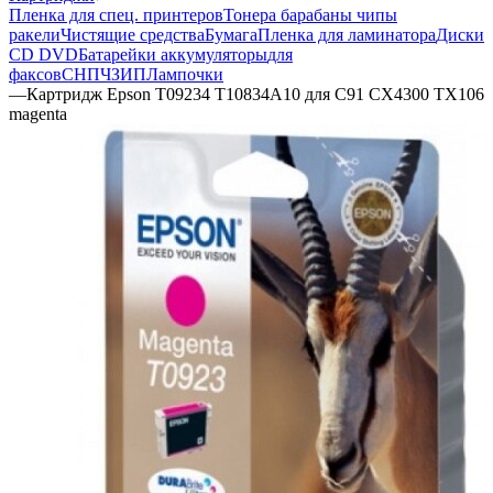
Пленка для спец. принтеров
Тонера барабаны чипы
ракели
Чистящие средства
Бумага
Пленка для ламинатора
Диски
CD DVD
Батарейки аккумуляторы
для
факсов
СНПЧ
ЗИП
Лампочки
—
Картридж Epson Т09234 T10834A10 для C91 CX4300 TX106
magenta