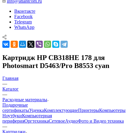
info@atlantcom.ru
Вконтакте
Facebook
Telegram
WhatsApp
Картридж HP CB318HE 178 для
Photosmart D5463/Pro B8553 cyan
Главная
—
Каталог
—
Расходные материалы
Подарочные
сертификаты
Уценка
Комплектующие
Принтеры
Компьютеры
Ноутбуки
Компьютерная
периферия
Оргтехника
Сетевое
Аудио
Фото и Видео техника
—
Картриджи