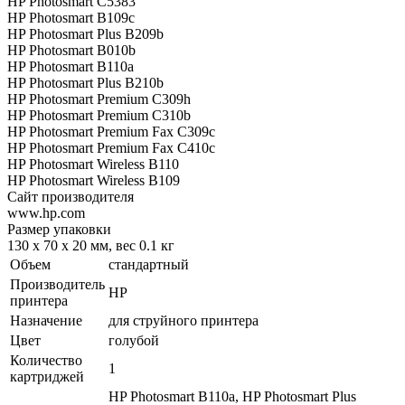
HP Photosmart C5383
HP Photosmart B109c
HP Photosmart Plus B209b
HP Photosmart B010b
HP Photosmart B110a
HP Photosmart Plus B210b
HP Photosmart Premium C309h
HP Photosmart Premium C310b
HP Photosmart Premium Fax C309c
HP Photosmart Premium Fax C410c
HP Photosmart Wireless B110
HP Photosmart Wireless B109
Сайт производителя
www.hp.com
Размер упаковки
130 x 70 x 20 мм, вес 0.1 кг
Объем
стандартный
Производитель
HP
принтера
Назначение
для струйного принтера
Цвет
голубой
Количество
1
картриджей
HP Photosmart B110a, HP Photosmart Plus