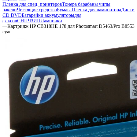
Пленка для спец. принтеров
Тонера барабаны чипы
ракели
Чистящие средства
Бумага
Пленка для ламинатора
Диски
CD DVD
Батарейки аккумуляторы
для
факсов
СНПЧ
ЗИП
Лампочки
—
Картридж HP CB318HE 178 для Photosmart D5463/Pro B8553
cyan