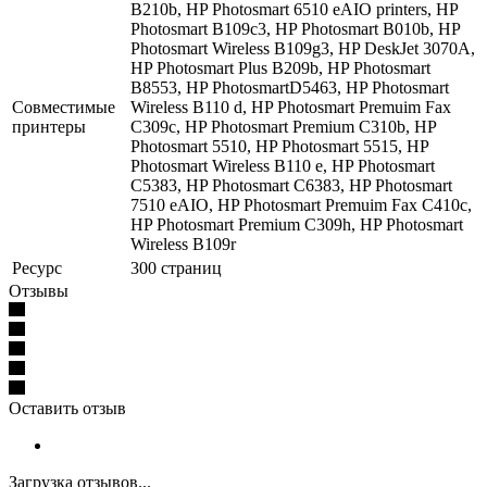
B210b, HP Photosmart 6510 eAIO printers, HP
Photosmart B109c3, HP Photosmart B010b, HP
Photosmart Wireless B109g3, HP DeskJet 3070A,
HP Photosmart Plus B209b, HP Photosmart
B8553, HP PhotosmartD5463, HP Photosmart
Совместимые
Wireless B110 d, HP Photosmart Premuim Fax
принтеры
C309c, HP Photosmart Premium C310b, HP
Photosmart 5510, HP Photosmart 5515, HP
Photosmart Wireless B110 e, HP Photosmart
C5383, HP Photosmart C6383, HP Photosmart
7510 eAIO, HP Photosmart Premuim Fax C410c,
HP Photosmart Premium C309h, HP Photosmart
Wireless B109r
Ресурс
300 страниц
Отзывы
Оставить отзыв
Загрузка отзывов...