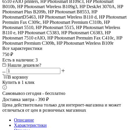
6510 eAIO printers, HP Photosmart B109c3, HP Photosmart
B010b, HP Photosmart Wireless B109g3, HP DeskJet 3070A, HP
Photosmart Plus B209b, HP Photosmart B8553, HP
PhotosmartD5463, HP Photosmart Wireless B110 d, HP Photosmart
Premuim Fax C309c, HP Photosmart Premium C310b, HP
Photosmart 5510, HP Photosmart 5515, HP Photosmart Wireless
B110 e, HP Photosmart C5383, HP Photosmart C6383, HP
Photosmart 7510 eAIO, HP Photosmart Premuim Fax C410c, HP
Photosmart Premium C309h, HP Photosmart Wireless B109r
Все характеристики
750
₽
Есть в наличии
: 3
Нашли дешевле?
В корзину
Купить в 1 клик
Самовывоз сегодня - бесплатно
Доставка завтра - 390 ₽
Цена действительна только для интернет-магазина и может
отличаться от цен в розничных магазинах
Описание
Характеристики