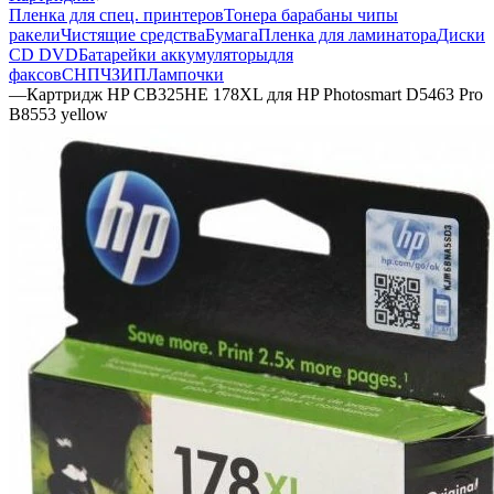
Пленка для спец. принтеров
Тонера барабаны чипы
ракели
Чистящие средства
Бумага
Пленка для ламинатора
Диски
CD DVD
Батарейки аккумуляторы
для
факсов
СНПЧ
ЗИП
Лампочки
—
Картридж HP CB325HE 178XL для HP Photosmart D5463 Pro
B8553 yellow