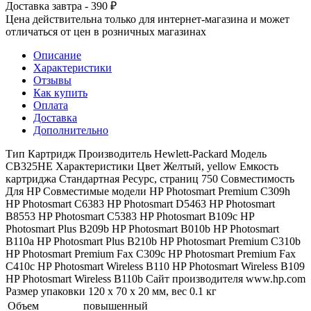
Доставка завтра - 390 ₽
Цена действительна только для интернет-магазина и может
отличаться от цен в розничных магазинах
Описание
Характеристики
Отзывы
Как купить
Оплата
Доставка
Дополнительно
Тип Картридж Производитель Hewlett-Packard Модель
CB325HE Характеристики Цвет Желтый, yellow Емкость
картриджа Стандартная Ресурс, страниц 750 Совместимость
Для HP Совместимые модели HP Photosmart Premium C309h
HP Photosmart C6383 HP Photosmart D5463 HP Photosmart
B8553 HP Photosmart C5383 HP Photosmart B109c HP
Photosmart Plus B209b HP Photosmart B010b HP Photosmart
B110a HP Photosmart Plus B210b HP Photosmart Premium C310b
HP Photosmart Premium Fax C309c HP Photosmart Premium Fax
C410c HP Photosmart Wireless B110 HP Photosmart Wireless B109
HP Photosmart Wireless B110b Сайт производителя www.hp.com
Размер упаковки 120 x 70 x 20 мм, вес 0.1 кг
Объем
повышенный