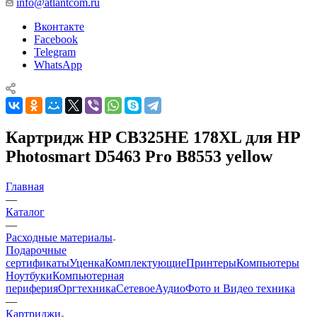
info@atlantcom.ru
Вконтакте
Facebook
Telegram
WhatsApp
Картридж HP CB325HE 178XL для HP
Photosmart D5463 Pro B8553 yellow
Главная
—
Каталог
—
Расходные материалы
Подарочные
сертификаты
Уценка
Комплектующие
Принтеры
Компьютеры
Ноутбуки
Компьютерная
периферия
Оргтехника
Сетевое
Аудио
Фото и Видео техника
—
Картриджи