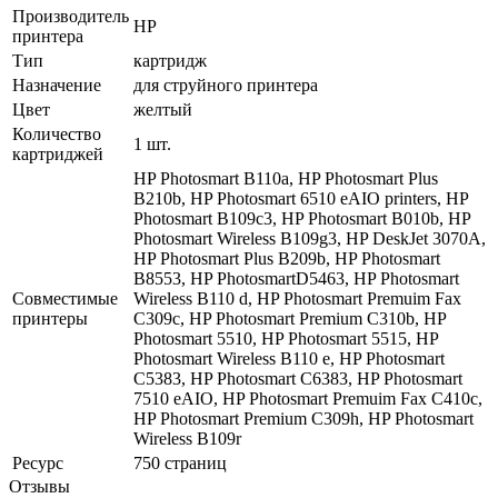
Производитель
HP
принтера
Тип
картридж
Назначение
для струйного принтера
Цвет
желтый
Количество
1 шт.
картриджей
HP Photosmart B110a, HP Photosmart Plus
B210b, HP Photosmart 6510 eAIO printers, HP
Photosmart B109c3, HP Photosmart B010b, HP
Photosmart Wireless B109g3, HP DeskJet 3070A,
HP Photosmart Plus B209b, HP Photosmart
B8553, HP PhotosmartD5463, HP Photosmart
Совместимые
Wireless B110 d, HP Photosmart Premuim Fax
принтеры
C309c, HP Photosmart Premium C310b, HP
Photosmart 5510, HP Photosmart 5515, HP
Photosmart Wireless B110 e, HP Photosmart
C5383, HP Photosmart C6383, HP Photosmart
7510 eAIO, HP Photosmart Premuim Fax C410c,
HP Photosmart Premium C309h, HP Photosmart
Wireless B109r
Ресурс
750 страниц
Отзывы