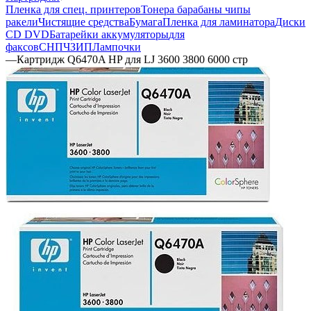
Пленка для спец. принтеров
Тонера барабаны чипы
ракели
Чистящие средства
Бумага
Пленка для ламинатора
Диски
CD DVD
Батарейки аккумуляторы
для
факсов
СНПЧ
ЗИП
Лампочки
—
Картридж Q6470A HP для LJ 3600 3800 6000 стр