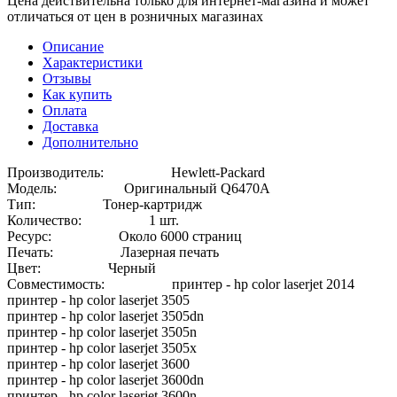
Цена действительна только для интернет-магазина и может
отличаться от цен в розничных магазинах
Описание
Характеристики
Отзывы
Как купить
Оплата
Доставка
Дополнительно
Производитель: Hewlett-Packard
Модель: Оригинальный Q6470A
Тип: Тонер-картридж
Количество: 1 шт.
Ресурс: Около 6000 страниц
Печать: Лазерная печать
Цвет: Черный
Совместимость: принтер - hp color laserjet 2014
принтер - hp color laserjet 3505
принтер - hp color laserjet 3505dn
принтер - hp color laserjet 3505n
принтер - hp color laserjet 3505x
принтер - hp color laserjet 3600
принтер - hp color laserjet 3600dn
принтер - hp color laserjet 3600n