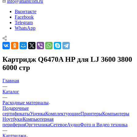
info@atlantcom.ru
Вконтакте
Facebook
Telegram
WhatsApp
Картридж Q6470A HP для LJ 3600 3800
6000 стр
Главная
—
Каталог
—
Расходные материалы
Подарочные
сертификаты
Уценка
Комплектующие
Принтеры
Компьютеры
Ноутбуки
Компьютерная
периферия
Оргтехника
Сетевое
Аудио
Фото и Видео техника
—
Картриджи