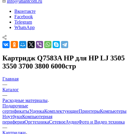
info@atlantcom.ru
Вконтакте
Facebook
Telegram
WhatsApp
Картридж Q7583A HP для HP LJ 3505
3550 3700 3800 6000стр
Главная
—
Каталог
—
Расходные материалы
Подарочные
сертификаты
Уценка
Комплектующие
Принтеры
Компьютеры
Ноутбуки
Компьютерная
периферия
Оргтехника
Сетевое
Аудио
Фото и Видео техника
—
Картриджи