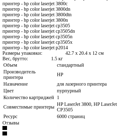
принтер - hp color laserjet 3800c
принтер - hp color laserjet 3800dn
принтер - hp color laserjet 3800dtn
принтер - hp color laserjet 3800n
принтер - hp color laserjet cp3505
принтер - hp color laserjet cp3505dn
принтер - hp color laserjet cp3505n
принтер - hp color laserjet cp3505x
принтер - hp color laserjet p2014
Размеры упаковки: 42.7 x 20.4 x 12 см
Вес, брутто: 1.5 кг
Объем
стандартный
Производитель
HP
принтера
Назначение
для лазерного принтера
Цвет
пурпурный
Количество картриджей
1
HP LaserJet 3800, HP LaserJet
Совместимые принтеры
CP3505
Ресурс
6000 страниц
Отзывы