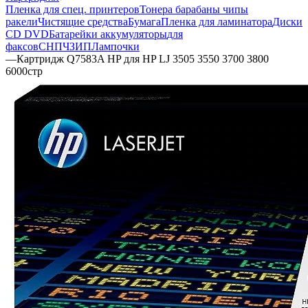
Пленка для спец. принтеров
Тонера барабаны чипы
ракели
Чистящие средства
Бумага
Пленка для ламинатора
Диски
CD DVD
Батарейки аккумуляторы
для
факсов
СНПЧ
ЗИП
Лампочки
—
Картридж Q7583A HP для HP LJ 3505 3550 3700 3800
6000стр