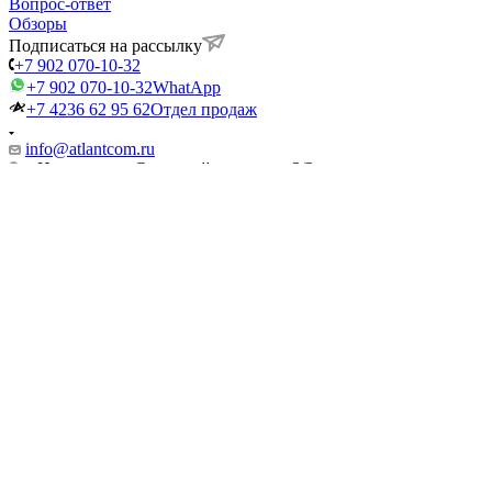
Вопрос-ответ
Обзоры
Подписаться на рассылку
+7 902 070-10-32
+7 902 070-10-32
WhatApp
+7 4236 62 95 62
Отдел продаж
info@atlantcom.ru
г. Находка, ул. Северный проспект, 2/2
Вконтакте
Facebook
Telegram
WhatsApp
2026 © ATLANTCOM - интернет-магазин
Найти
0
0
0