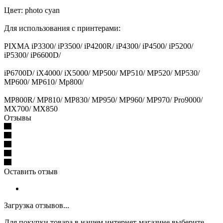
Цвет: photo cyan
Для использования с принтерами:
PIXMA iP3300/ iP3500/ iP4200R/ iP4300/ iP4500/ iP5200/
iP5300/ iP6600D/
iP6700D/ iX4000/ iX5000/ MP500/ MP510/ MP520/ MP530/
MP600/ MP610/ Mp800/
MP800R/ MP810/ MP830/ MP950/ MP960/ MP970/ Pro9000/
MX700/ MX850
Отзывы
Оставить отзыв
Загрузка отзывов...
Для покупки товара в нашем интернет-магазине выберите