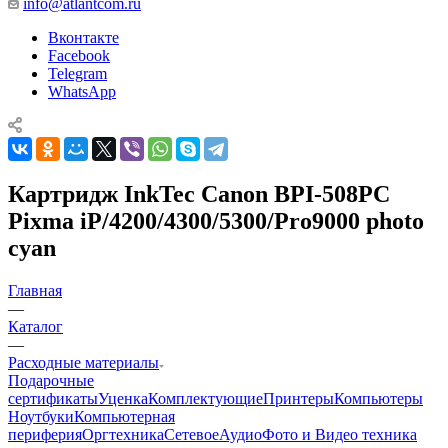
info@atlantcom.ru
Вконтакте
Facebook
Telegram
WhatsApp
Картридж InkTec Canon BPI-508PC
Pixma iP/4200/4300/5300/Pro9000 photo
cyan
Главная
—
Каталог
—
Расходные материалы
Подарочные
сертификаты
Уценка
Комплектующие
Принтеры
Компьютеры
Ноутбуки
Компьютерная
периферия
Оргтехника
Сетевое
Аудио
Фото и Видео техника