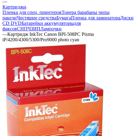
—
Картриджи
Пленка для спец. принтеров
Тонера барабаны чипы
ракели
Чистящие средства
Бумага
Пленка для ламинатора
Диски
CD DVD
Батарейки аккумуляторы
для
факсов
СНПЧ
ЗИП
Лампочки
—
Картридж InkTec Canon BPI-508PC Pixma
iP/4200/4300/5300/Pro9000 photo cyan