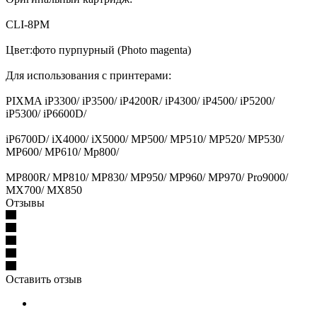
CLI-8PM
Цвет:фото пурпурный (Photo magenta)
Для использования с принтерами:
PIXMA iP3300/ iP3500/ iP4200R/ iP4300/ iP4500/ iP5200/
iP5300/ iP6600D/
iP6700D/ iX4000/ iX5000/ MP500/ MP510/ MP520/ MP530/
MP600/ MP610/ Mp800/
MP800R/ MP810/ MP830/ MP950/ MP960/ MP970/ Pro9000/
MX700/ MX850
Отзывы
Оставить отзыв