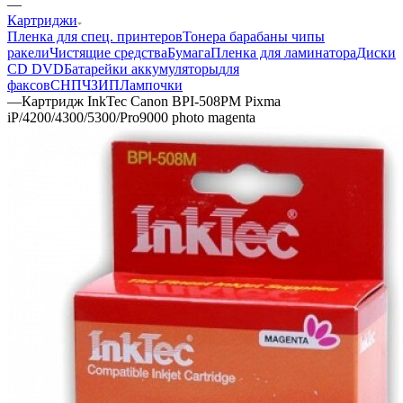
—
Картриджи
Пленка для спец. принтеров
Тонера барабаны чипы
ракели
Чистящие средства
Бумага
Пленка для ламинатора
Диски
CD DVD
Батарейки аккумуляторы
для
факсов
СНПЧ
ЗИП
Лампочки
—
Картридж InkTec Canon BPI-508PM Pixma
iP/4200/4300/5300/Pro9000 photo magenta