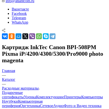
info@atlantcom.ru
Вконтакте
Facebook
Telegram
WhatsApp
Картридж InkTec Canon BPI-508PM
Pixma iP/4200/4300/5300/Pro9000 photo
magenta
Главная
—
Каталог
—
Расходные материалы
Подарочные
сертификаты
Уценка
Комплектующие
Принтеры
Компьютеры
Ноутбуки
Компьютерная
периферия
Оргтехника
Сетевое
Аудио
Фото и Видео техника