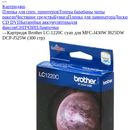
—
Картриджи
Пленка для спец. принтеров
Тонера барабаны чипы
ракели
Чистящие средства
Бумага
Пленка для ламинатора
Диски
CD DVD
Батарейки аккумуляторы
для
факсов
СНПЧ
ЗИП
Лампочки
—
Картридж Brother LC-1220C cyan для MFC-J430W J825DW
DCP-J525W (300 стр)