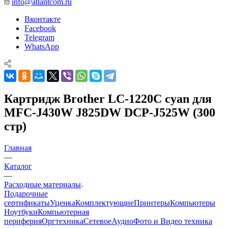
info@atlantcom.ru
Вконтакте
Facebook
Telegram
WhatsApp
Картридж Brother LC-1220C cyan для
MFC-J430W J825DW DCP-J525W (300
стр)
Главная
—
Каталог
—
Расходные материалы
Подарочные
сертификаты
Уценка
Комплектующие
Принтеры
Компьютеры
Ноутбуки
Компьютерная
периферия
Оргтехника
Сетевое
Аудио
Фото и Видео техника