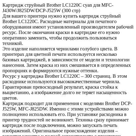
Картридж струйный Brother LC1220C cyan для MFC-
J430W/J825DW/DCP-J525W (300 стр)
Для вашего принтера нужно купить картридж струйный
Brother LC1220C. Расходные материалы для печатного
оборудования имеют установленный производителем рабочий
ресурс. После окончания краски в картридже его нужно
оперативно заменить, чтобы продолжить пользоваться
техникой.
Это изделие наполняется чернилами голубого цвета. В
принтерах для цветной печати используется несколько
базовых картриджей, в зависимости от модели и технологии
нанесения. Затем краска из них смешивается в определенных
пропорциях и формируются нужные оттенки.
Ресурс у картриджа Brother LC1220C – 300 страниц. В этом
расходнике используются высококачественные чернила.
Гарантирован превосходный результат, краска стойка к
выцветанию, а изображение долго не теряет насыщенность
цветов.
Картридж подходит для применения с моделями Brother DCP-
J525W, MFC-J825DW. Именно с этими устройствами можно
полноценно использовать его. При установке расходника в
принтер трудностей не возникнет. Техника сразу принимает
картридж после подключения, можно запускать печать
изображений. Оригинальное происхождение изделия –