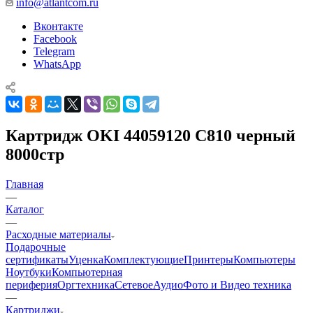
info@atlantcom.ru
Вконтакте
Facebook
Telegram
WhatsApp
Картридж OKI 44059120 C810 черный
8000стр
Главная
—
Каталог
—
Расходные материалы
Подарочные
сертификаты
Уценка
Комплектующие
Принтеры
Компьютеры
Ноутбуки
Компьютерная
периферия
Оргтехника
Сетевое
Аудио
Фото и Видео техника
—
Картриджи