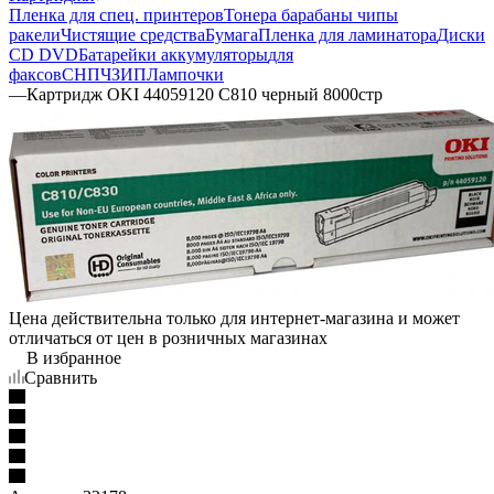
Пленка для спец. принтеров
Тонера барабаны чипы
ракели
Чистящие средства
Бумага
Пленка для ламинатора
Диски
CD DVD
Батарейки аккумуляторы
для
факсов
СНПЧ
ЗИП
Лампочки
—
Картридж OKI 44059120 C810 черный 8000стр
Цена действительна только для интернет-магазина и может
отличаться от цен в розничных магазинах
В избранное
Сравнить