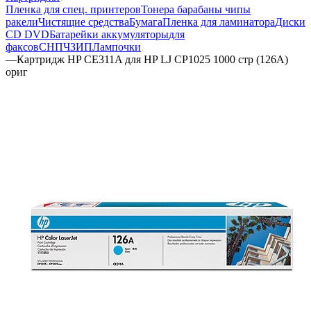
Пленка для спец. принтеров
Тонера барабаны чипы
ракели
Чистящие средства
Бумага
Пленка для ламинатора
Диски
CD DVD
Батарейки аккумуляторы
для
факсов
СНПЧ
ЗИП
Лампочки
—
Картридж HP CE311A для HP LJ CP1025 1000 стр (126A)
ориг