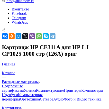
info@atlantcom.ru
Вконтакте
Facebook
Telegram
WhatsApp
Картридж HP CE311A для HP LJ
CP1025 1000 стр (126A) ориг
Главная
—
Каталог
—
Расходные материалы
Подарочные
сертификаты
Уценка
Комплектующие
Принтеры
Компьютеры
Ноутбуки
Компьютерная
периферия
Оргтехника
Сетевое
Аудио
Фото и Видео техника
—
Картриджи