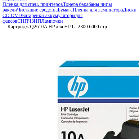
Пленка для спец. принтеров
Тонера барабаны чипы
ракели
Чистящие средства
Бумага
Пленка для ламинатора
Диски
CD DVD
Батарейки аккумуляторы
для
факсов
СНПЧ
ЗИП
Лампочки
—
Картридж Q2610A HP для HP LJ 2300 6000 стр