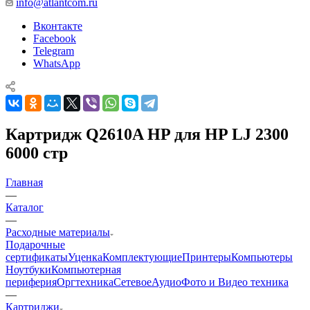
info@atlantcom.ru
Вконтакте
Facebook
Telegram
WhatsApp
Картридж Q2610A HP для HP LJ 2300
6000 стр
Главная
—
Каталог
—
Расходные материалы
Подарочные
сертификаты
Уценка
Комплектующие
Принтеры
Компьютеры
Ноутбуки
Компьютерная
периферия
Оргтехника
Сетевое
Аудио
Фото и Видео техника
—
Картриджи