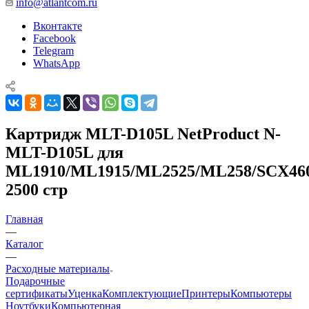
info@atlantcom.ru
Вконтакте
Facebook
Telegram
WhatsApp
Картридж MLT-D105L NetProduct N-
MLT-D105L для
ML1910/ML1915/ML2525/ML258/SCX460
2500 стр
Главная
—
Каталог
—
Расходные материалы
Подарочные
сертификаты
Уценка
Комплектующие
Принтеры
Компьютеры
Ноутбуки
Компьютерная