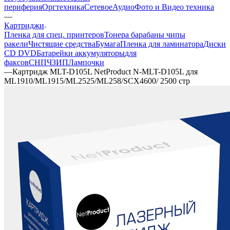
периферия
Оргтехника
Сетевое
Аудио
Фото и Видео техника
—
Картриджи
Пленка для спец. принтеров
Тонера барабаны чипы
ракели
Чистящие средства
Бумага
Пленка для ламинатора
Диски
CD DVD
Батарейки аккумуляторы
для
факсов
СНПЧ
ЗИП
Лампочки
—
Картридж MLT-D105L NetProduct N-MLT-D105L для
ML1910/ML1915/ML2525/ML258/SCX4600/ 2500 стр