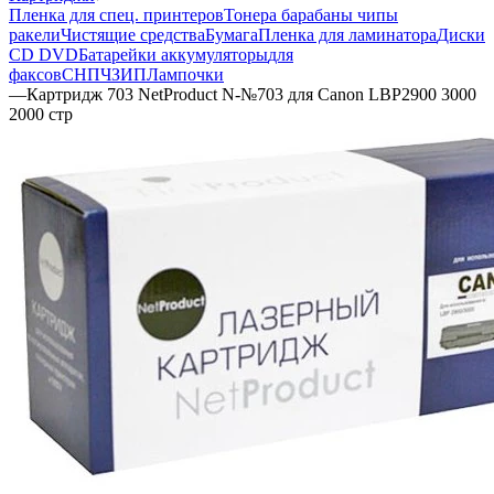
Пленка для спец. принтеров
Тонера барабаны чипы
ракели
Чистящие средства
Бумага
Пленка для ламинатора
Диски
CD DVD
Батарейки аккумуляторы
для
факсов
СНПЧ
ЗИП
Лампочки
—
Картридж 703 NetProduct N-№703 для Canon LBP2900 3000
2000 стр