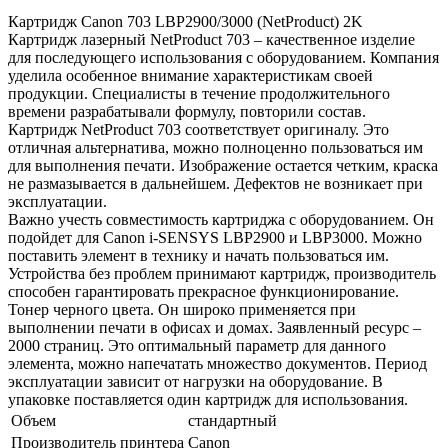
Картридж Canon 703 LBP2900/3000 (NetProduct) 2K
Картридж лазерный NetProduct 703 – качественное изделие
для последующего использования с оборудованием. Компания
уделила особенное внимание характеристикам своей
продукции. Специалисты в течение продолжительного
времени разрабатывали формулу, повторили состав.
Картридж NetProduct 703 соответствует оригиналу. Это
отличная альтернатива, можно полноценно пользоваться им
для выполнения печати. Изображение остается четким, краска
не размазывается в дальнейшем. Дефектов не возникает при
эксплуатации.
Важно учесть совместимость картриджа с оборудованием. Он
подойдет для Canon i-SENSYS LBP2900 и LBP3000. Можно
поставить элемент в технику и начать пользоваться им.
Устройства без проблем принимают картридж, производитель
способен гарантировать прекрасное функционирование.
Тонер черного цвета. Он широко применяется при
выполнении печати в офисах и домах. Заявленный ресурс –
2000 страниц. Это оптимальный параметр для данного
элемента, можно напечатать множество документов. Период
эксплуатации зависит от нагрузки на оборудование. В
упаковке поставляется один картридж для использования.
Объем
стандартный
Производитель принтера
Canon