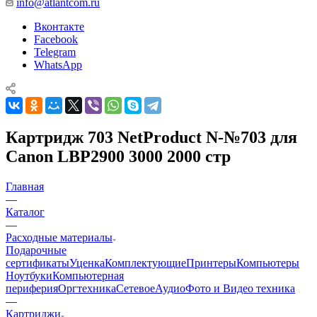
info@atlantcom.ru
Вконтакте
Facebook
Telegram
WhatsApp
Картридж 703 NetProduct N-№703 для
Canon LBP2900 3000 2000 стр
Главная
—
Каталог
—
Расходные материалы
Подарочные
сертификаты
Уценка
Комплектующие
Принтеры
Компьютеры
Ноутбуки
Компьютерная
периферия
Оргтехника
Сетевое
Аудио
Фото и Видео техника
—
Картриджи