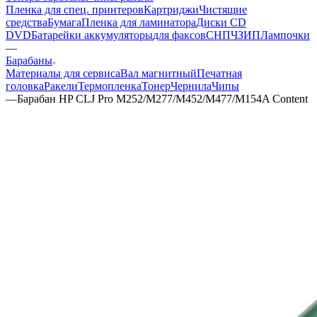
Пленка для спец. принтеров
Картриджи
Чистящие
средства
Бумага
Пленка для ламинатора
Диски CD
DVD
Батарейки аккумуляторы
для факсов
СНПЧ
ЗИП
Лампочки
—
Барабаны
Материалы для сервиса
Вал магнитный
Печатная
головка
Ракели
Термопленка
Тонер
Чернила
Чипы
—
Барабан HP CLJ Pro M252/M277/M452/M477/M154A Content