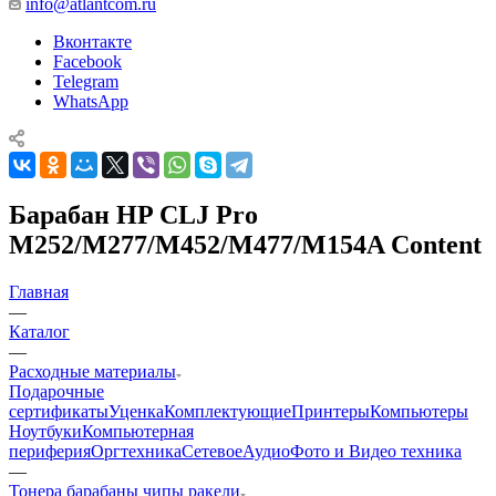
info@atlantcom.ru
Вконтакте
Facebook
Telegram
WhatsApp
Барабан HP CLJ Pro
M252/M277/M452/M477/M154A Content
Главная
—
Каталог
—
Расходные материалы
Подарочные
сертификаты
Уценка
Комплектующие
Принтеры
Компьютеры
Ноутбуки
Компьютерная
периферия
Оргтехника
Сетевое
Аудио
Фото и Видео техника
—
Тонера барабаны чипы ракели