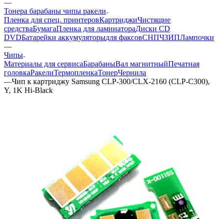
—
Тонера барабаны чипы ракели
Пленка для спец. принтеров
Картриджи
Чистящие
средства
Бумага
Пленка для ламинатора
Диски CD
DVD
Батарейки аккумуляторы
для факсов
СНПЧ
ЗИП
Лампочки
—
Чипы
Материалы для сервиса
Барабаны
Вал магнитный
Печатная
головка
Ракели
Термопленка
Тонер
Чернила
—
Чип к картриджу Samsung CLP-300/CLX-2160 (CLP-C300),
Y, 1K Hi-Black