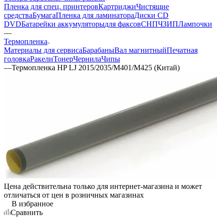
Пленка для спец. принтеров
Картриджи
Чистящие
средства
Бумага
Пленка для ламинатора
Диски CD
DVD
Батарейки аккумуляторы
для факсов
СНПЧ
ЗИП
Лампочки
—
Термопленка
Материалы для сервиса
Барабаны
Вал магнитный
Печатная
головка
Ракели
Тонер
Чернила
Чипы
—
Термопленка HP LJ 2015/2035/M401/M425 (Китай)
Цена действительна только для интернет-магазина и может
отличаться от цен в розничных магазинах
В избранное
Сравнить