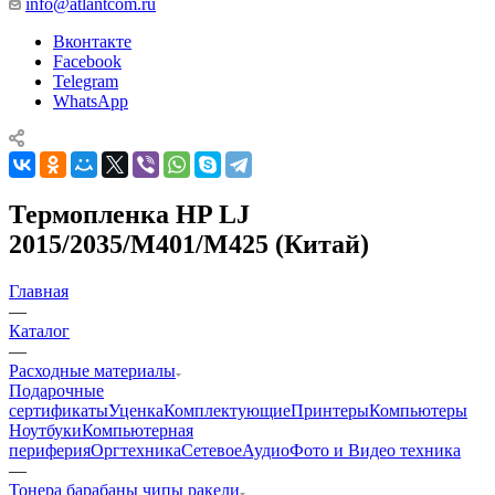
info@atlantcom.ru
Вконтакте
Facebook
Telegram
WhatsApp
Термопленка HP LJ
2015/2035/M401/M425 (Китай)
Главная
—
Каталог
—
Расходные материалы
Подарочные
сертификаты
Уценка
Комплектующие
Принтеры
Компьютеры
Ноутбуки
Компьютерная
периферия
Оргтехника
Сетевое
Аудио
Фото и Видео техника
—
Тонера барабаны чипы ракели