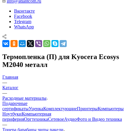
info@atlantcom.ru
Вконтакте
Facebook
Telegram
WhatsApp
Термопленка (П) для Kyocera Ecosys
M2040 металл
Главная
—
Каталог
—
Расходные материалы
Подарочные
сертификаты
Уценка
Комплектующие
Принтеры
Компьютеры
Ноутбуки
Компьютерная
периферия
Оргтехника
Сетевое
Аудио
Фото и Видео техника
—
Тонера барабаны чипы ракели