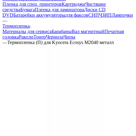
Пленка для спец. принтеров
Картриджи
Чистящие
средства
Бумага
Пленка для ламинатора
Диски CD
DVD
Батарейки аккумуляторы
для факсов
СНПЧ
ЗИП
Лампочки
—
Термопленка
Материалы для сервиса
Барабаны
Вал магнитный
Печатная
головка
Ракели
Тонер
Чернила
Чипы
—
Термопленка (П) для Kyocera Ecosys M2040 металл