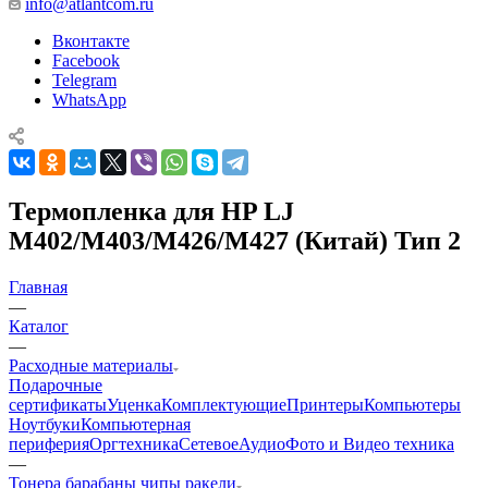
info@atlantcom.ru
Вконтакте
Facebook
Telegram
WhatsApp
Термопленка для HP LJ
M402/M403/M426/M427 (Китай) Тип 2
Главная
—
Каталог
—
Расходные материалы
Подарочные
сертификаты
Уценка
Комплектующие
Принтеры
Компьютеры
Ноутбуки
Компьютерная
периферия
Оргтехника
Сетевое
Аудио
Фото и Видео техника
—
Тонера барабаны чипы ракели