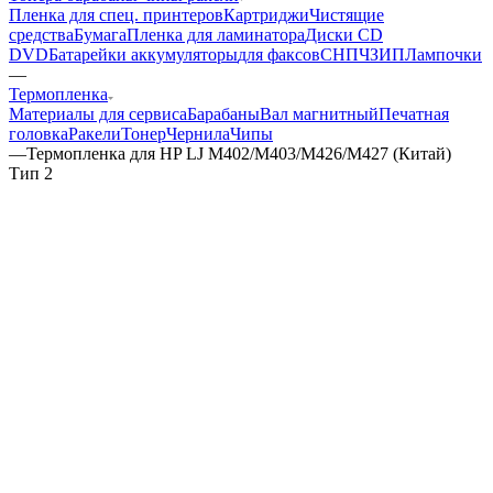
Пленка для спец. принтеров
Картриджи
Чистящие
средства
Бумага
Пленка для ламинатора
Диски CD
DVD
Батарейки аккумуляторы
для факсов
СНПЧ
ЗИП
Лампочки
—
Термопленка
Материалы для сервиса
Барабаны
Вал магнитный
Печатная
головка
Ракели
Тонер
Чернила
Чипы
—
Термопленка для HP LJ M402/M403/M426/M427 (Китай)
Тип 2