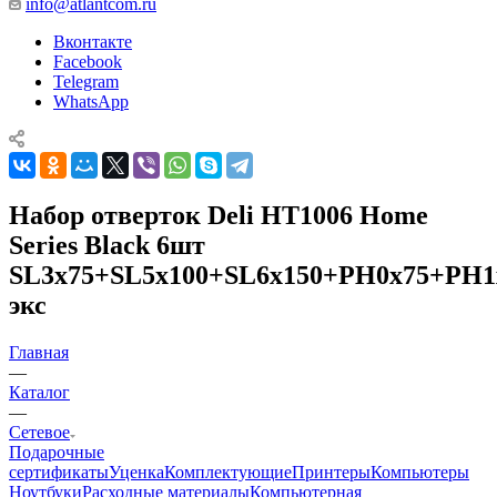
info@atlantcom.ru
Вконтакте
Facebook
Telegram
WhatsApp
Набор отверток Deli HT1006 Home
Series Black 6шт
SL3x75+SL5x100+SL6x150+PH0x75+PH1
экс
Главная
—
Каталог
—
Сетевое
Подарочные
сертификаты
Уценка
Комплектующие
Принтеры
Компьютеры
Ноутбуки
Расходные материалы
Компьютерная