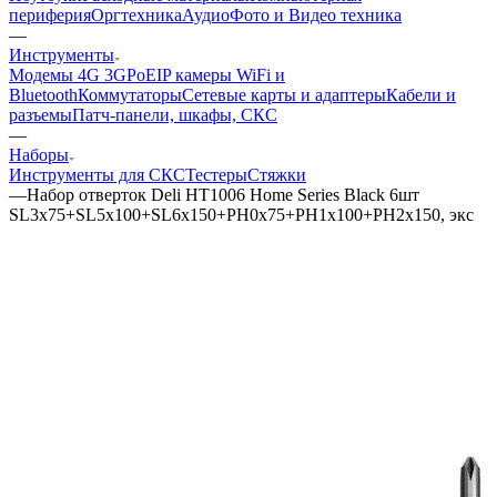
периферия
Оргтехника
Аудио
Фото и Видео техника
—
Инструменты
Модемы 4G 3G
PoE
IP камеры
WiFi и
Bluetooth
Коммутаторы
Сетевые карты и адаптеры
Кабели и
разъемы
Патч-панели, шкафы, СКС
—
Наборы
Инструменты для СКС
Тестеры
Стяжки
—
Набор отверток Deli HT1006 Home Series Black 6шт
SL3x75+SL5x100+SL6x150+PH0x75+PH1x100+PH2x150, экс