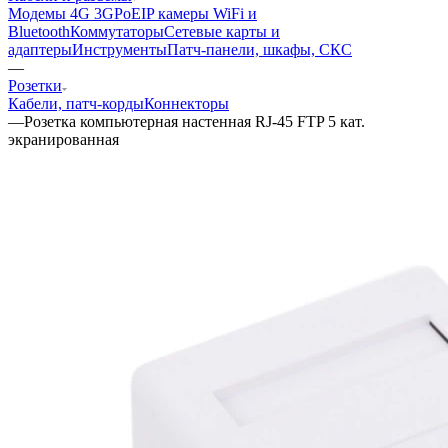
Модемы 4G 3G
PoE
IP камеры
WiFi и
Bluetooth
Коммутаторы
Сетевые карты и
адаптеры
Инструменты
Патч-панели, шкафы, СКС
—
Розетки
Кабели, патч-корды
Коннекторы
—
Розетка компьютерная настенная RJ-45 FTP 5 кат.
экранированная