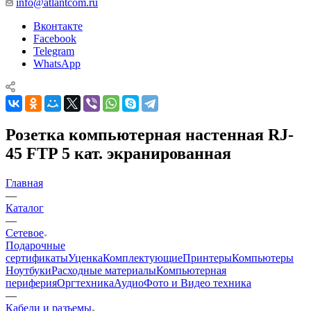
info@atlantcom.ru
Вконтакте
Facebook
Telegram
WhatsApp
Розетка компьютерная настенная RJ-
45 FTP 5 кат. экранированная
Главная
—
Каталог
—
Сетевое
Подарочные
сертификаты
Уценка
Комплектующие
Принтеры
Компьютеры
Ноутбуки
Расходные материалы
Компьютерная
периферия
Оргтехника
Аудио
Фото и Видео техника
—
Кабели и разъемы