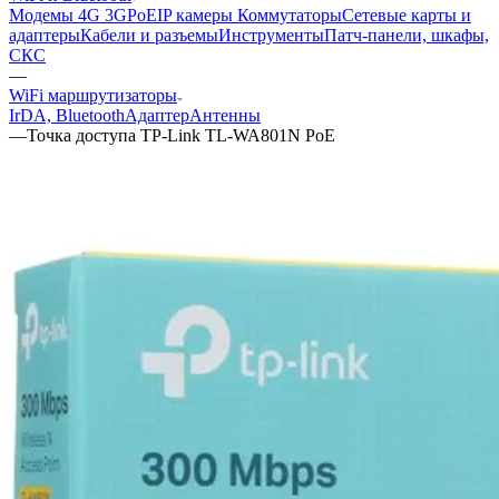
Модемы 4G 3G
PoE
IP камеры
Коммутаторы
Сетевые карты и
адаптеры
Кабели и разъемы
Инструменты
Патч-панели, шкафы,
СКС
—
WiFi маршрутизаторы
IrDA, Bluetooth
Адаптер
Антенны
—
Точка доступа TP-Link TL-WA801N PoE