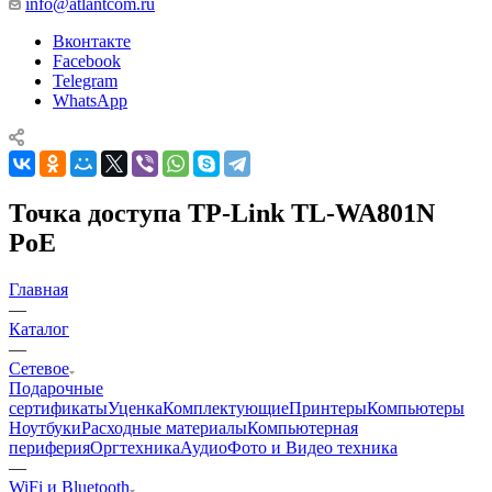
info@atlantcom.ru
Вконтакте
Facebook
Telegram
WhatsApp
Точка доступа TP-Link TL-WA801N
PoE
Главная
—
Каталог
—
Сетевое
Подарочные
сертификаты
Уценка
Комплектующие
Принтеры
Компьютеры
Ноутбуки
Расходные материалы
Компьютерная
периферия
Оргтехника
Аудио
Фото и Видео техника
—
WiFi и Bluetooth