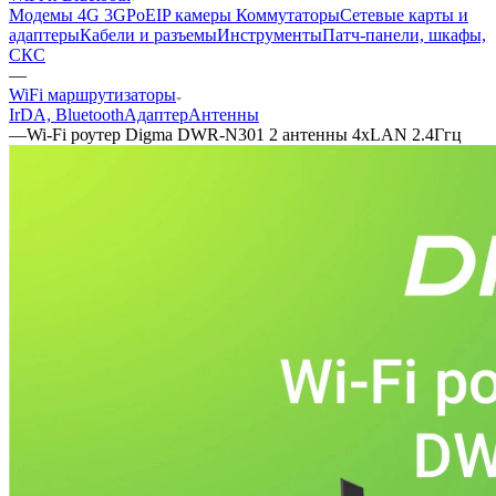
Модемы 4G 3G
PoE
IP камеры
Коммутаторы
Сетевые карты и
адаптеры
Кабели и разъемы
Инструменты
Патч-панели, шкафы,
СКС
—
WiFi маршрутизаторы
IrDA, Bluetooth
Адаптер
Антенны
—
Wi-Fi роутер Digma DWR-N301 2 антенны 4xLAN 2.4Ггц