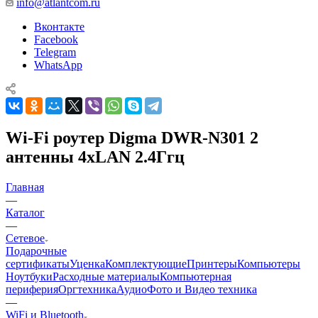
info@atlantcom.ru
Вконтакте
Facebook
Telegram
WhatsApp
Wi-Fi роутер Digma DWR-N301 2
антенны 4xLAN 2.4Ггц
Главная
—
Каталог
—
Сетевое
Подарочные
сертификаты
Уценка
Комплектующие
Принтеры
Компьютеры
Ноутбуки
Расходные материалы
Компьютерная
периферия
Оргтехника
Аудио
Фото и Видео техника
—
WiFi и Bluetooth