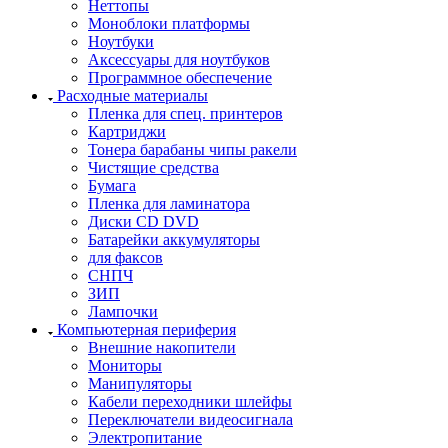
Неттопы
Моноблоки платформы
Ноутбуки
Аксессуары для ноутбуков
Программное обеспечение
Расходные материалы
Пленка для спец. принтеров
Картриджи
Тонера барабаны чипы ракели
Чистящие средства
Бумага
Пленка для ламинатора
Диски CD DVD
Батарейки аккумуляторы
для факсов
СНПЧ
ЗИП
Лампочки
Компьютерная периферия
Внешние накопители
Мониторы
Манипуляторы
Кабели переходники шлейфы
Переключатели видеосигнала
Электропитание