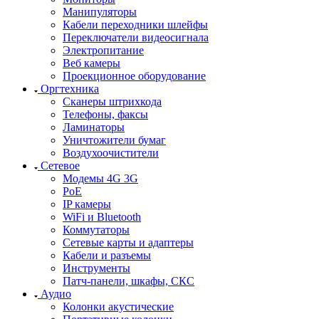
Манипуляторы
Кабели переходники шлейфы
Переключатели видеосигнала
Электропитание
Веб камеры
Проекционное оборудование
Оргтехника
Сканеры штрихкода
Телефоны, факсы
Ламинаторы
Уничтожители бумаг
Воздухоочистители
Сетевое
Модемы 4G 3G
PoE
IP камеры
WiFi и Bluetooth
Коммутаторы
Сетевые карты и адаптеры
Кабели и разъемы
Инструменты
Патч-панели, шкафы, СКС
Аудио
Колонки акустические